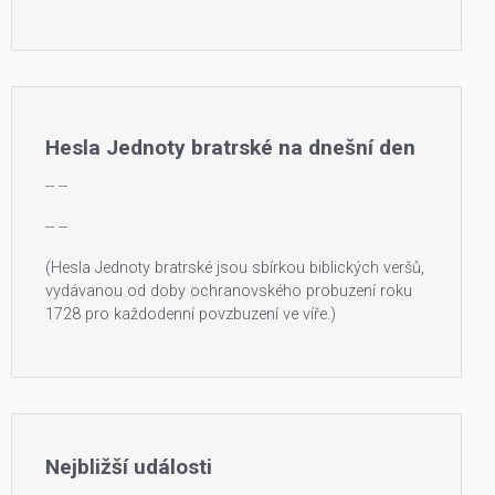
Hesla Jednoty bratrské na dnešní den
--
--
--
--
(Hesla Jednoty bratrské jsou sbírkou biblických veršů,
vydávanou od doby ochranovského probuzení roku
1728 pro každodenní povzbuzení ve víře.)
Nejbližší události