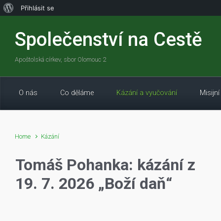
O
Přihlásit se
WordPressu
Skip to main content
Společenství na Cestě
Apoštolská církev, sbor Olomouc 2
O nás
Co děláme
Kázání a vyučování
Misijní
Home
Kázání
Tomáš Pohanka: kázání z
19. 7. 2026 „Boží daň“