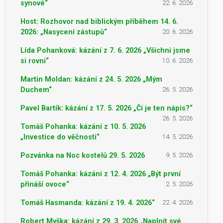
synové“
22. 6. 2026
Host: Rozhovor nad biblickým příběhem 14. 6.
2026: „Nasycení zástupů“
20. 6. 2026
Lída Pohanková: kázání z 7. 6. 2026 „Všichni jsme
si rovni“
10. 6. 2026
Martin Moldan: kázání z 24. 5. 2026 „Mým
Duchem“
26. 5. 2026
Pavel Bartík: kázání z 17. 5. 2026 „Čí je ten nápis?“
26. 5. 2026
Tomáš Pohanka: kázání z 10. 5. 2026
„Investice do věčnosti“
14. 5. 2026
Pozvánka na Noc kostelů 29. 5. 2026
9. 5. 2026
Tomáš Pohanka: kázání z 12. 4. 2026 „Být první
přináší ovoce“
2. 5. 2026
Tomáš Hasmanda: kázání z 19. 4. 2026“
22. 4. 2026
Robert Myška: kázání z 29. 3. 2026 „Naplnit své