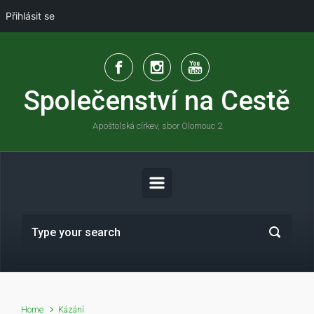
Přihlásit se
Skip to main content
Společenství na Cestě
Apoštolská církev, sbor Olomouc 2
Home
Kázání