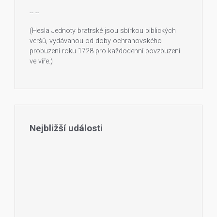
--
--
(Hesla Jednoty bratrské jsou sbírkou biblických
veršů, vydávanou od doby ochranovského
probuzení roku 1728 pro každodenní povzbuzení
ve víře.)
Nejbližší události